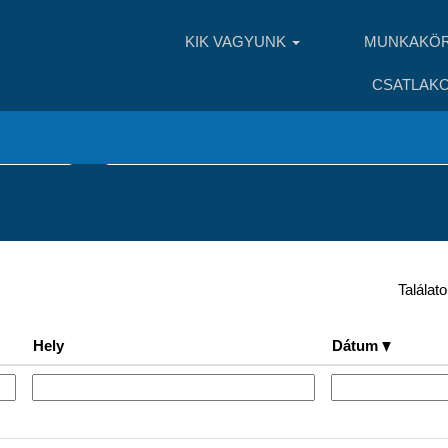
uális
l)
KIK VAGYUNK
MUNKAKÖ
CSATLAKO
Keresés hely szerint
Találat
Hely
Dátum