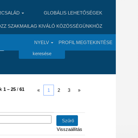
RCSALÁD
GLOBÁLIS LEHETŐSÉGEK
ZZ SZAKMAILAG KIVÁLÓ KÖZÖSSÉGÜNKHÖZ
NYELV
PROFIL MEGTEKINTÉSE
ok
1 – 25
/
61
«
1
2
3
»
Visszaállítás