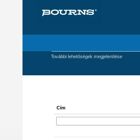
(akt
Kezdőlap
|
a következőnél: Bourns
olda
Keresési eredmények -
"".
Keresés kulcsszó szerint
További lehetőségek megjelenítése
Cím